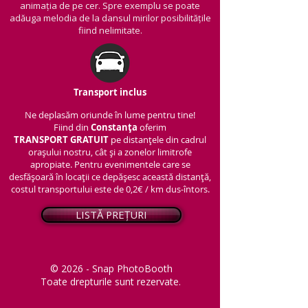
animația de pe cer. Spre exemplu se poate
adăuga melodia de la dansul mirilor posibilitățile
fiind nelimitate.
Transport inclus
Ne deplasăm oriunde în lume pentru tine!
Fiind din
Constanța
oferim
TRANSPORT
GRATUIT
pe distanțele din cadrul
orașului nostru, cât și a zonelor limitrofe
apropiate. Pentru evenimentele care se
desfășoară în locații ce depășesc această distanță,
costul transportului este de 0,2€ / km dus-întors.
LISTĂ PREȚURI
© 2026 - Snap PhotoBooth
Toate drepturile sunt rezervate.