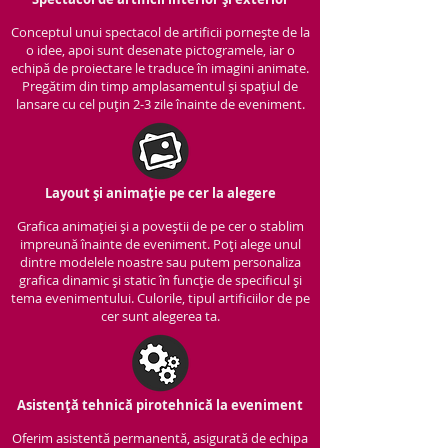
Conceptul unui spectacol de artificii pornește de la
o idee, apoi sunt desenate pictogramele, iar o
echipă de proiectare le traduce în imagini animate.
Pregătim din timp amplasamentul și spațiul de
lansare cu cel puțin 2-3 zile înainte de eveniment.
Layout și animație pe cer la alegere
Grafica animației și a poveștii de pe cer o stablim
impreună înainte de eveniment. Poți alege unul
dintre modelele noastre sau putem personaliza
grafica dinamic și static în funcție de specificul și
tema evenimentului. Culorile, tipul artificiilor de pe
cer sunt alegerea ta.
Asistență tehnică pirotehnică la eveniment
Oferim asistentă permanentă, asigurată de echipa