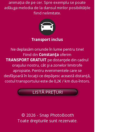
animația de pe cer. Spre exemplu se poate
adăuga melodia de la dansul mirilor posibilitățile
fiind nelimitate.
Transport inclus
Ne deplasăm oriunde în lume pentru tine!
Fiind din
Constanța
oferim
TRANSPORT
GRATUIT
pe distanțele din cadrul
orașului nostru, cât și a zonelor limitrofe
apropiate. Pentru evenimentele care se
desfășoară în locații ce depășesc această distanță,
costul transportului este de 0,2€ / km dus-întors.
LISTĂ PREȚURI
© 2026 - Snap PhotoBooth
Toate drepturile sunt rezervate.