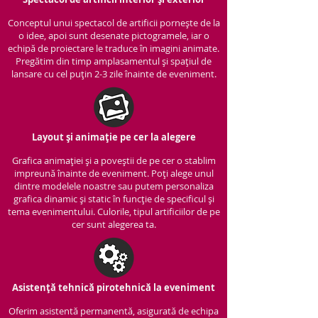
Conceptul unui spectacol de artificii pornește de la
o idee, apoi sunt desenate pictogramele, iar o
echipă de proiectare le traduce în imagini animate.
Pregătim din timp amplasamentul și spațiul de
lansare cu cel puțin 2-3 zile înainte de eveniment.
Layout și animație pe cer la alegere
Grafica animației și a poveștii de pe cer o stablim
impreună înainte de eveniment. Poți alege unul
dintre modelele noastre sau putem personaliza
grafica dinamic și static în funcție de specificul și
tema evenimentului. Culorile, tipul artificiilor de pe
cer sunt alegerea ta.
Asistență tehnică pirotehnică la eveniment
Oferim asistentă permanentă, asigurată de echipa