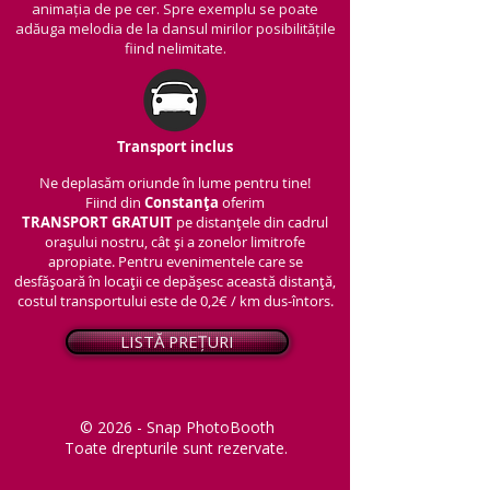
animația de pe cer. Spre exemplu se poate
adăuga melodia de la dansul mirilor posibilitățile
fiind nelimitate.
Transport inclus
Ne deplasăm oriunde în lume pentru tine!
Fiind din
Constanța
oferim
TRANSPORT
GRATUIT
pe distanțele din cadrul
orașului nostru, cât și a zonelor limitrofe
apropiate. Pentru evenimentele care se
desfășoară în locații ce depășesc această distanță,
costul transportului este de 0,2€ / km dus-întors.
LISTĂ PREȚURI
© 2026 - Snap PhotoBooth
Toate drepturile sunt rezervate.