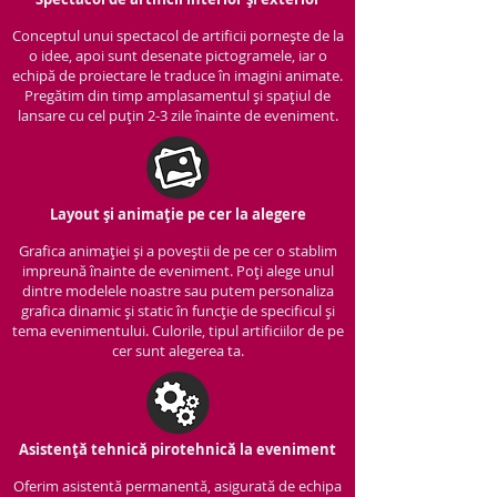
Conceptul unui spectacol de artificii pornește de la
o idee, apoi sunt desenate pictogramele, iar o
echipă de proiectare le traduce în imagini animate.
Pregătim din timp amplasamentul și spațiul de
lansare cu cel puțin 2-3 zile înainte de eveniment.
Layout și animație pe cer la alegere
Grafica animației și a poveștii de pe cer o stablim
impreună înainte de eveniment. Poți alege unul
dintre modelele noastre sau putem personaliza
grafica dinamic și static în funcție de specificul și
tema evenimentului. Culorile, tipul artificiilor de pe
cer sunt alegerea ta.
Asistență tehnică pirotehnică la eveniment
Oferim asistentă permanentă, asigurată de echipa