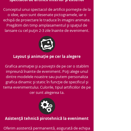
Conceptul unui spectacol de artificii pornește de la
o idee, apoi sunt desenate pictogramele, iar o
echipă de proiectare le traduce în imagini animate.
Pregătim din timp amplasamentul și spațiul de
lansare cu cel puțin 2-3 zile înainte de eveniment.
Layout și animație pe cer la alegere
Grafica animației și a poveștii de pe cer o stablim
impreună înainte de eveniment. Poți alege unul
dintre modelele noastre sau putem personaliza
grafica dinamic și static în funcție de specificul și
tema evenimentului. Culorile, tipul artificiilor de pe
cer sunt alegerea ta.
Asistență tehnică pirotehnică la eveniment
Oferim asistentă permanentă, asigurată de echipa