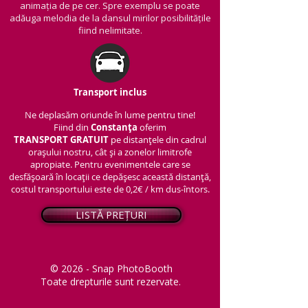
animația de pe cer. Spre exemplu se poate
adăuga melodia de la dansul mirilor posibilitățile
fiind nelimitate.
Transport inclus
Ne deplasăm oriunde în lume pentru tine!
Fiind din
Constanța
oferim
TRANSPORT
GRATUIT
pe distanțele din cadrul
orașului nostru, cât și a zonelor limitrofe
apropiate. Pentru evenimentele care se
desfășoară în locații ce depășesc această distanță,
costul transportului este de 0,2€ / km dus-întors.
LISTĂ PREȚURI
© 2026 - Snap PhotoBooth
Toate drepturile sunt rezervate.