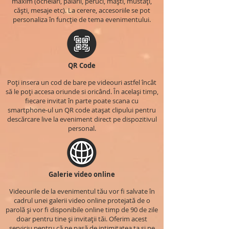
maxim (ochelari, pălării, peruci, măști, mustăți,
căști, mesaje etc). La cerere, accesoriile se pot
personaliza în funcție de tema evenimentului.
QR Code
Poți insera un cod de bare pe videouri astfel încât
să le poți accesa oriunde si oricând. În același timp,
fiecare invitat în parte poate scana cu
smartphone-ul un QR code atașat clipului pentru
descărcare live la eveniment direct pe dispozitivul
personal.
Galerie video online
Videourile de la evenimentul tău vor fi salvate în
cadrul unei galerii video online protejată de o
parolă și vor fi disponibile online timp de 90 de zile
doar pentru tine și invitații tăi. Oferim acest
serviciu pentru că ne pasă de intimitatea ta și ne