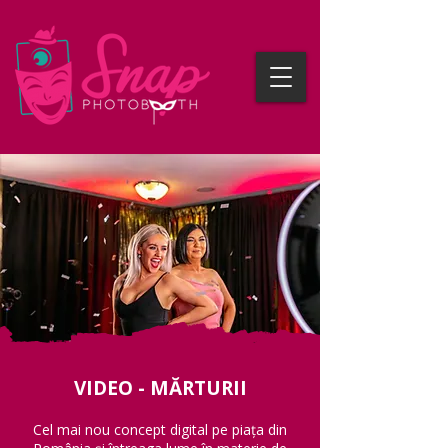
VIDEO - MĂRTURII
Cel mai nou concept digital pe piața din