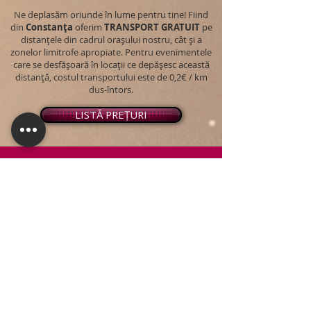
Ne deplasăm oriunde în lume pentru tine! Fiind
din
Constanța
oferim
TRANSPORT
GRATUIT
pe
distanțele din cadrul orașului nostru, cât și a
zonelor limitrofe apropiate. Pentru evenimentele
care se desfășoară în locații ce depășesc această
distanță, costul transportului este de 0,2€ / km
dus-întors.
LISTĂ PREȚURI
© 2026 - Snap PhotoBooth
Toate drepturile sunt rezervate.
CABINĂ FOTO
OGLINDA MAGICĂ
VIDEO BOOTH 360°
PACHETE STANDARD
PACHET PERSONALIZAT