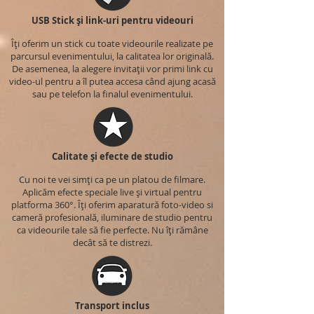
USB Stick și link-uri pentru videouri
Îți oferim un stick cu toate videourile realizate pe
parcursul evenimentului, la calitatea lor originală.
De asemenea, la alegere invitații vor primi link cu
video-ul pentru a îl putea accesa când ajung acasă
sau pe telefon la finalul evenimentului.
Calitate și efecte de studio
Cu noi te vei simți ca pe un platou de filmare.
Aplicăm efecte speciale live și virtual pentru
platforma 360°. Îți oferim aparatură foto-video si
cameră profesională, iluminare de studio pentru
ca videourile tale să fie perfecte. Nu îți rămâne
decât să te distrezi.
Transport inclus