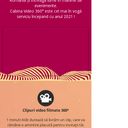
România și întreaga lume în materie de
evenimente.
Cabina Video 360° este cel mai în vogă
serviciu începand cu anul 2021 !
Clipuri video filmate 360°
1 minut! Atât durează să livrăm un clip, care va
rămâne o amintire placută pentru invitații tăi.