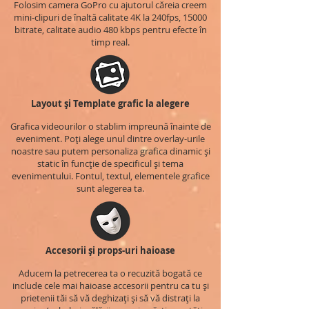
Folosim camera GoPro cu ajutorul căreia creem
mini-clipuri de înaltă calitate 4K la 240fps, 15000
bitrate, calitate audio 480 kbps pentru efecte în
timp real.
Layout și Template grafic la alegere
Grafica videourilor o stablim impreună înainte de
eveniment. Poți alege unul dintre overlay-urile
noastre sau putem personaliza grafica dinamic și
static în funcție de specificul și tema
evenimentului. Fontul, textul, elementele grafice
sunt alegerea ta.
Accesorii și props-uri haioase
Aducem la petrecerea ta o recuzită bogată ce
include cele mai haioase accesorii pentru ca tu și
prietenii tăi să vă deghizați și să vă distrați la