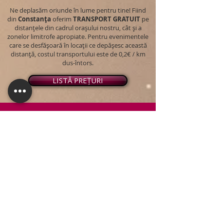
Ne deplasăm oriunde în lume pentru tine! Fiind
din
Constanța
oferim
TRANSPORT
GRATUIT
pe
distanțele din cadrul orașului nostru, cât și a
zonelor limitrofe apropiate. Pentru evenimentele
care se desfășoară în locații ce depășesc această
distanță, costul transportului este de 0,2€ / km
dus-întors.
LISTĂ PREȚURI
© 2026 - Snap PhotoBooth
Toate drepturile sunt rezervate.
CABINĂ FOTO
OGLINDA MAGICĂ
VIDEO BOOTH 360°
PACHETE STANDARD
PACHET PERSONALIZAT