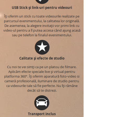
USB Stick și link-uri pentru videouri
Îți oferim un stick cu toate videourile realizate pe
parcursul evenimentului, la calitatea lor originală.
De asemenea, la alegere invitații vor primi link cu
video-ul pentru a îl putea accesa când ajung acasă
sau pe telefon la finalul evenimentului.
Calitate și efecte de studio
Cu noi te vei simți ca pe un platou de filmare.
Aplicăm efecte speciale live și virtual pentru
platforma 360°. Îți oferim aparatură foto-video si
cameră profesională, iluminare de studio pentru
ca videourile tale să fie perfecte. Nu îți rămâne
decât să te distrezi.
Transport inclus