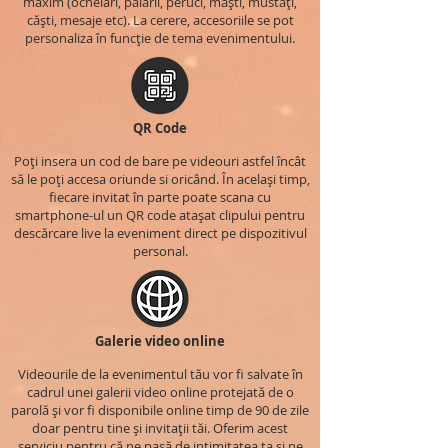
maxim (ochelari, pălării, peruci, măști, mustăți,
căști, mesaje etc). La cerere, accesoriile se pot
personaliza în funcție de tema evenimentului.
QR Code
Poți insera un cod de bare pe videouri astfel încât
să le poți accesa oriunde si oricând. În același timp,
fiecare invitat în parte poate scana cu
smartphone-ul un QR code atașat clipului pentru
descărcare live la eveniment direct pe dispozitivul
personal.
Galerie video online
Videourile de la evenimentul tău vor fi salvate în
cadrul unei galerii video online protejată de o
parolă și vor fi disponibile online timp de 90 de zile
doar pentru tine și invitații tăi. Oferim acest
serviciu pentru că ne pasă de intimitatea ta și ne