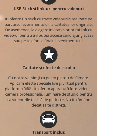
USB Stick și link-uri pentru videouri
Îți oferim un stick cu toate videourile realizate pe
parcursul evenimentului, la calitatea lor originală.
De asemenea, la alegere invitații vor primi link cu
video-ul pentru a îl putea accesa când ajung acasă
sau pe telefon la finalul evenimentului.
Calitate și efecte de studio
Cu noi te vei simți ca pe un platou de filmare.
Aplicăm efecte speciale live și virtual pentru
platforma 360°. Îți oferim aparatură foto-video si
cameră profesională, iluminare de studio pentru
ca videourile tale să fie perfecte. Nu îți rămâne
decât să te distrezi.
Transport inclus