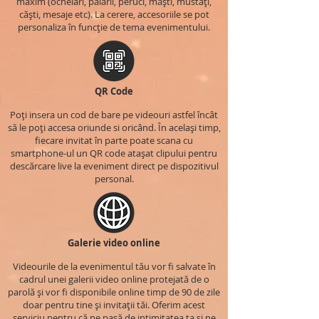
maxim (ochelari, pălării, peruci, măști, mustăți,
căști, mesaje etc). La cerere, accesoriile se pot
personaliza în funcție de tema evenimentului.
QR Code
Poți insera un cod de bare pe videouri astfel încât
să le poți accesa oriunde si oricând. În același timp,
fiecare invitat în parte poate scana cu
smartphone-ul un QR code atașat clipului pentru
descărcare live la eveniment direct pe dispozitivul
personal.
Galerie video online
Videourile de la evenimentul tău vor fi salvate în
cadrul unei galerii video online protejată de o
parolă și vor fi disponibile online timp de 90 de zile
doar pentru tine și invitații tăi. Oferim acest
serviciu pentru că ne pasă de intimitatea ta și ne