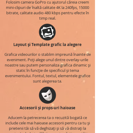
Folosim camera GoPro cu ajutorul căreia creem
mini-clipuri de înaltă calitate 4K la 240fps, 15000
bitrate, calitate audio 480 kbps pentru efecte în
timp real.
Layout și Template grafic la alegere
Grafica videourilor o stablim impreună înainte de
eveniment. Poți alege unul dintre overlay-urile
noastre sau putem personaliza grafica dinamic și
static în funcție de specificul și tema
evenimentului. Fontul, textul, elementele grafice
sunt alegerea ta.
Accesorii și props-uri haioase
Aducem la petrecerea ta o recuzită bogată ce
include cele mai haioase accesorii pentru ca tu și
prietenii tăi să vă deghizați și să vă distrați la