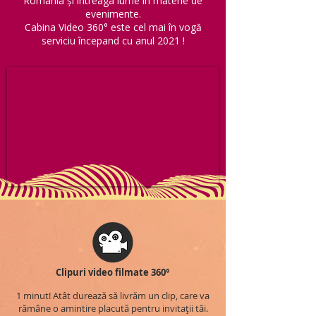
România și întreaga lume în materie de
evenimente.
Cabina Video 360° este cel mai în vogă
serviciu începand cu anul 2021 !
Clipuri video filmate 360°
1 minut! Atât durează să livrăm un clip, care va
rămâne o amintire placută pentru invitații tăi.