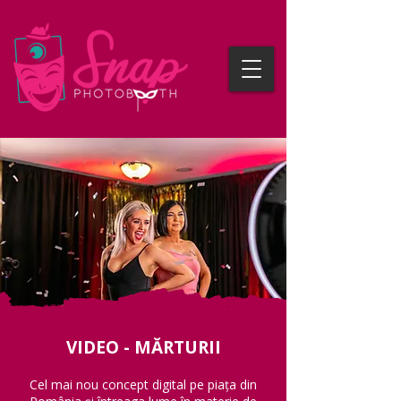
VIDEO - MĂRTURII
Cel mai nou concept digital pe piața din