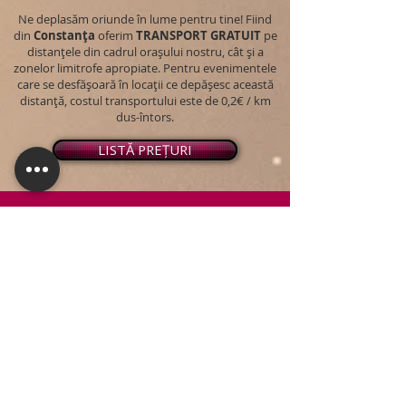
Ne deplasăm oriunde în lume pentru tine! Fiind
din
Constanța
oferim
TRANSPORT
GRATUIT
pe
distanțele din cadrul orașului nostru, cât și a
zonelor limitrofe apropiate. Pentru evenimentele
care se desfășoară în locații ce depășesc această
distanță, costul transportului este de 0,2€ / km
dus-întors.
LISTĂ PREȚURI
© 2026 - Snap PhotoBooth
Toate drepturile sunt rezervate.
CABINĂ FOTO
OGLINDA MAGICĂ
VIDEO BOOTH 360°
PACHETE STANDARD
PACHET PERSONALIZAT