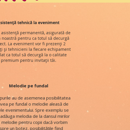
sistență tehnică la eveniment
 asistență permanentă, asigurată de
 noastră pentru ca totul să decurgă
ect. La eveniment vor fi prezenți 2
ți și tehnicieni la fiecare echipament
lat ca totul să decurgă la o calitate
premium pentru invitații tăi.
Melodie pe fundal
lipurile au de asemenea posibilitatea
avea pe fundal o melodie aleasă de
le evenimentului. Spre exemplu se
adăuga melodia de la dansul mirilor
 melodie pentru copii dacă vorbim
pre un botez, posibilitățile fiind