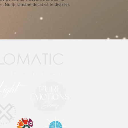
e. Nu îți rămâne decât să te distrezi.