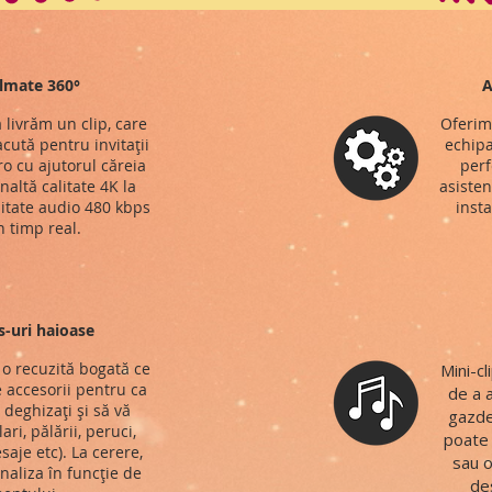
ilmate 360°
A
 livrăm un clip, care
Oferim
cută pentru invitații
echipa
o cu ajutorul căreia
perf
naltă calitate 4K la
asisten
litate audio 480 kbps
insta
n timp real.
s-uri haioase
o recuzită bogată ce
Mini-c
 accesorii pentru ca
de a 
ă deghizați și să vă
gazde
ari, pălării, peruci,
poate 
saje etc). La cerere,
sau o
naliza în funcție de
des