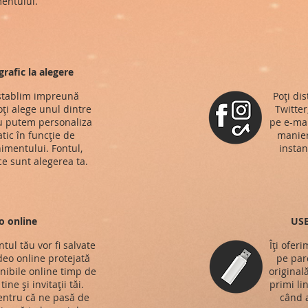
entului.
rafic la alegere
 stablim impreună
Poți di
ți alege unul dintre
Twitter
au putem personaliza
pe e-mai
atic în funcție de
manieră
nimentului. Fontul,
instan
ce sunt alegerea ta.
o online
USB
tul tău vor fi salvate
Îți ofer
ideo online protejată
pe parc
onibile online timp de
original
ine și invitații tăi.
primi li
entru că ne pasă de
când a