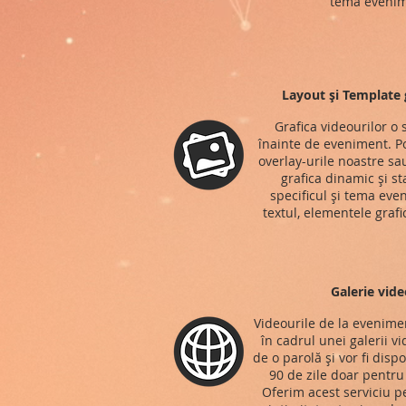
tema evenim
Layout și Template g
Grafica videourilor o
înainte de eveniment. Po
overlay-urile noastre s
grafica dinamic și st
specificul și tema eve
textul, elementele grafi
Galerie vide
Videourile de la evenimen
în cadrul unei galerii v
de o parolă și vor fi disp
90 de zile doar pentru t
Oferim acest serviciu p