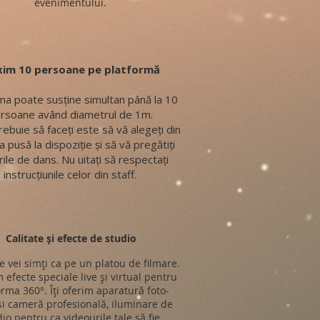
evenimentului.
im 10 persoane pe platformă
ma poate susține simultan până la 10
rsoane având diametrul de 1m.
rebuie să faceți este să vă alegeți din
a pusă la dispoziție și să vă pregătiți
ile de dans. Nu uitați să respectați
instrucțiunile celor din staff.
Calitate și efecte de studio
e vei simți ca pe un platou de filmare.
 efecte speciale live și virtual pentru
orma 360°. Îți oferim aparatură foto-
si cameră profesională, iluminare de
io pentru ca videourile tale să fie