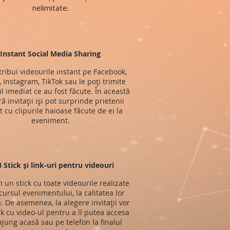
nelimitate.
Instant Social Media Sharing
stribui videourile instant pe Facebook,
, Instagram, TikTok sau le poți trimite
l imediat ce au fost făcute. În această
 invitații iși pot surprinde prietenii
t cu clipurile haioase făcute de ei la
eveniment.
 Stick și link-uri pentru videouri
im un stick cu toate videourile realizate
ursul evenimentului, la calitatea lor
ă. De asemenea, la alegere invitații vor
nk cu video-ul pentru a îl putea accesa
jung acasă sau pe telefon la finalul