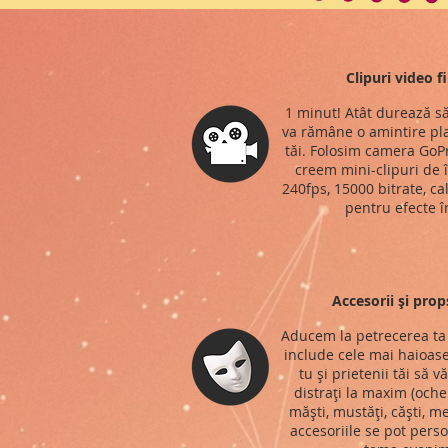
Clipuri video f
1 minut! Atât durează să
va rămâne o amintire pla
tăi. Folosim camera GoPr
creem mini-clipuri de î
240fps, 15000 bitrate, ca
pentru efecte î
Accesorii și prop
Aducem la petrecerea ta 
include cele mai haioase
tu și prietenii tăi să v
distrați la maxim (ochel
măști, mustăți, căști, me
accesoriile se pot perso