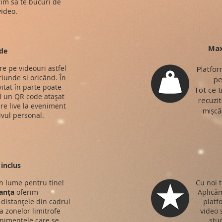
rim să te bucuri de
ideo.
Max
de
re pe videouri astfel
Platfor
riunde si oricând. În
pe
vitat în parte poate
Tot ce t
 un QR code atașat
recuzit
re live la eveniment
mișcăr
ivul personal.
inclus
n lume pentru tine!
Cu noi t
anța
oferim
Aplicăm
distanțele din cadrul
platf
 a zonelor limitrofe
video 
nimentele care se
stud