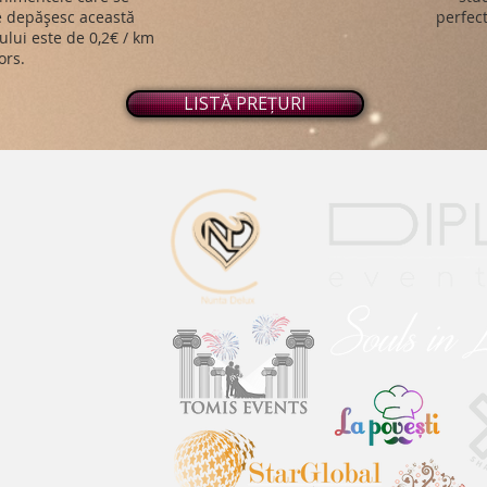
ce depășesc această
perfect
ului este de 0,2€ / km
ors.
LISTĂ PREȚURI