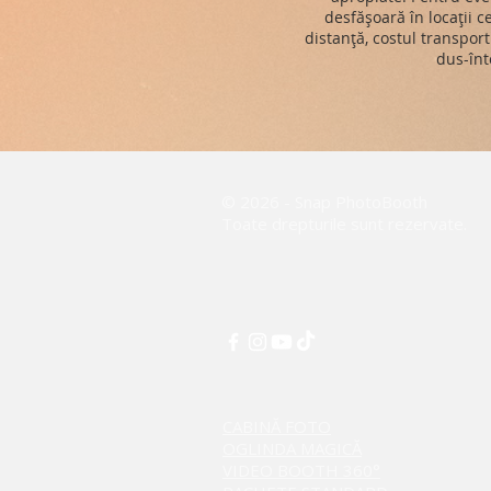
desfășoară în locații 
distanță, costul transport
dus-înt
© 2026 - Snap PhotoBooth
Toate drepturile sunt rezervate.
CABINĂ FOTO
OGLINDA MAGICĂ
VIDEO BOOTH 360°