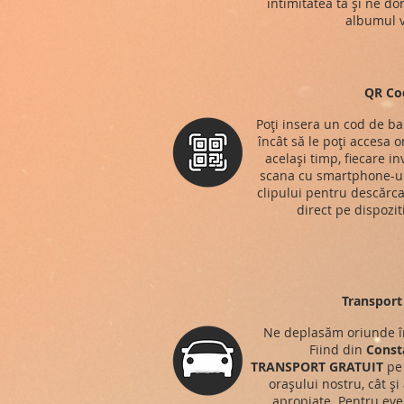
intimitatea ta și ne do
albumul v
QR Co
Poți insera un cod de ba
încât să le poți accesa o
același timp, fiecare in
scana cu smartphone-ul
clipului pentru descărca
direct pe dispozit
Transport 
Ne deplasăm oriunde î
Fiind din
Const
TRANSPORT
GRATUIT
pe 
orașului nostru, cât și
apropiate. Pentru eve