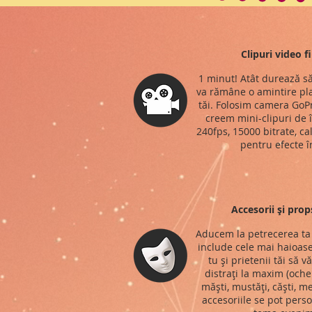
Clipuri video f
1 minut! Atât durează să
va rămâne o amintire pla
tăi. Folosim camera GoPr
creem mini-clipuri de î
240fps, 15000 bitrate, ca
pentru efecte î
Accesorii și prop
Aducem la petrecerea ta 
include cele mai haioase
tu și prietenii tăi să v
distrați la maxim (ochel
măști, mustăți, căști, me
accesoriile se pot perso