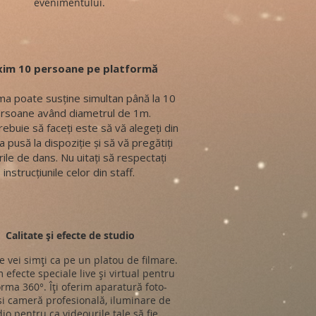
evenimentului.
im 10 persoane pe platformă
ma poate susține simultan până la 10
rsoane având diametrul de 1m.
rebuie să faceți este să vă alegeți din
a pusă la dispoziție și să vă pregătiți
ile de dans. Nu uitați să respectați
instrucțiunile celor din staff.
Calitate și efecte de studio
e vei simți ca pe un platou de filmare.
 efecte speciale live și virtual pentru
orma 360°. Îți oferim aparatură foto-
si cameră profesională, iluminare de
io pentru ca videourile tale să fie