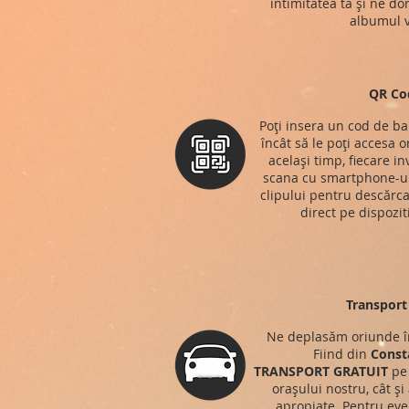
intimitatea ta și ne do
albumul v
QR Co
Poți insera un cod de ba
încât să le poți accesa o
același timp, fiecare in
scana cu smartphone-ul
clipului pentru descărca
direct pe dispozit
Transport 
Ne deplasăm oriunde î
Fiind din
Const
TRANSPORT
GRATUIT
pe 
orașului nostru, cât și
apropiate. Pentru eve