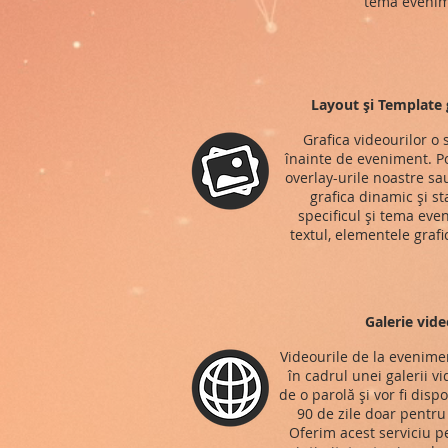
tema evenim
Layout și Template g
Grafica videourilor o
înainte de eveniment. Po
overlay-urile noastre s
grafica dinamic și st
specificul și tema eve
textul, elementele grafi
Galerie vide
Videourile de la evenimen
în cadrul unei galerii v
de o parolă și vor fi disp
90 de zile doar pentru t
Oferim acest serviciu p