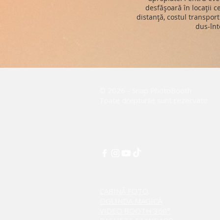
desfășoară în locații 
distanță, costul transport
dus-înt
© 2026 - Snap PhotoBooth
Toate drepturile sunt rezervate.
CABINĂ FOTO
OGLINDA MAGICĂ
VIDEO BOOTH 360°