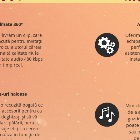
ilmate 360°
A
 livrăm un clip, care
Oferim
cută pentru invitații
echipa
o cu ajutorul căreia
perf
naltă calitate 4K la
asisten
litate audio 480 kbps
insta
n timp real.
s-uri haioase
o recuzită bogată ce
Mini-c
 accesorii pentru ca
de a 
ă deghizați și să vă
gazde
ari, pălării, peruci,
poate 
saje etc). La cerere,
sau o
naliza în funcție de
des