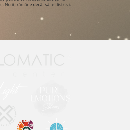
e. Nu îți rămâne decât să te distrezi.