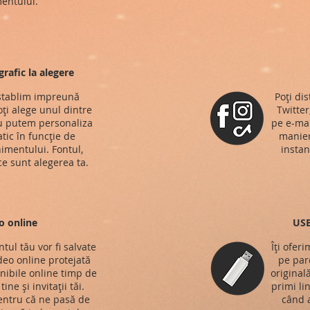
entului.
rafic la alegere
 stablim impreună
Poți di
ți alege unul dintre
Twitter
au putem personaliza
pe e-mai
atic în funcție de
manieră
nimentului. Fontul,
instan
ce sunt alegerea ta.
o online
USB
tul tău vor fi salvate
Îți ofer
ideo online protejată
pe parc
onibile online timp de
original
ine și invitații tăi.
primi li
entru că ne pasă de
când a