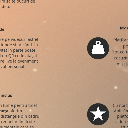
rim să te bucuri de
ideo.
Max
de
re pe videouri astfel
Platfor
riunde si oricând. În
pe
vitat în parte poate
Tot ce t
 un QR code atașat
recuzit
re live la eveniment
mișcăr
ivul personal.
inclus
n lume pentru tine!
Cu noi t
anța
oferim
Aplicăm
distanțele din cadrul
platf
 a zonelor limitrofe
video 
nimentele care se
stud