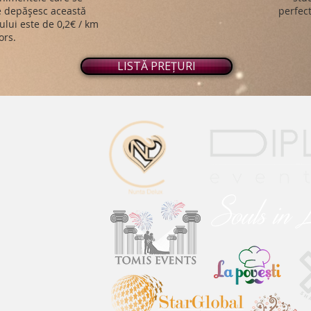
ce depășesc această
perfect
ului este de 0,2€ / km
ors.
LISTĂ PREȚURI