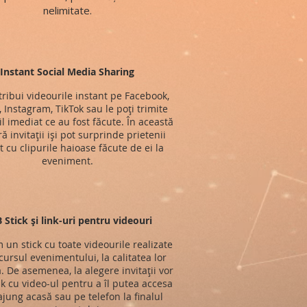
nelimitate.
Instant Social Media Sharing
stribui videourile instant pe Facebook,
, Instagram, TikTok sau le poți trimite
l imediat ce au fost făcute. În această
 invitații iși pot surprinde prietenii
t cu clipurile haioase făcute de ei la
eveniment.
 Stick și link-uri pentru videouri
im un stick cu toate videourile realizate
ursul evenimentului, la calitatea lor
ă. De asemenea, la alegere invitații vor
nk cu video-ul pentru a îl putea accesa
jung acasă sau pe telefon la finalul