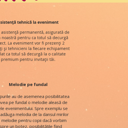
sistență tehnică la eveniment
 asistență permanentă, asigurată de
 noastră pentru ca totul să decurgă
ect. La eveniment vor fi prezenți 2
ți și tehnicieni la fiecare echipament
lat ca totul să decurgă la o calitate
premium pentru invitații tăi.
Melodie pe fundal
lipurile au de asemenea posibilitatea
avea pe fundal o melodie aleasă de
le evenimentului. Spre exemplu se
adăuga melodia de la dansul mirilor
 melodie pentru copii dacă vorbim
pre un botez, posibilitățile fiind