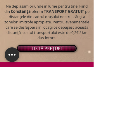
Ne deplasăm oriunde în lume pentru tine! Fiind
din
Constanța
oferim
TRANSPORT
GRATUIT
pe
distanțele din cadrul orașului nostru, cât și a
zonelor limitrofe apropiate. Pentru evenimentele
care se desfășoară în locații ce depășesc această
distanță, costul transportului este de 0,2€ / km
dus-întors.
LISTĂ PREȚURI
© 2026 - Snap PhotoBooth
Toate drepturile sunt rezervate.
CABINĂ FOTO
OGLINDA MAGICĂ
VIDEO BOOTH 360°
PACHETE STANDARD
PACHET PERSONALIZAT