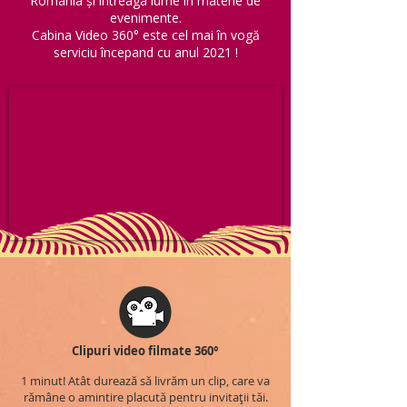
România și întreaga lume în materie de
evenimente.
Cabina Video 360° este cel mai în vogă
serviciu începand cu anul 2021 !
Clipuri video filmate 360°
1 minut! Atât durează să livrăm un clip, care va
rămâne o amintire placută pentru invitații tăi.