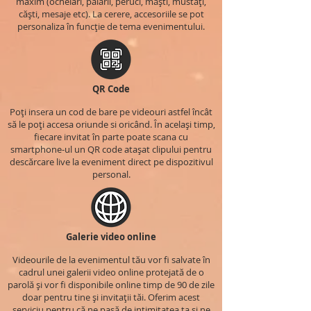
maxim (ochelari, pălării, peruci, măști, mustăți,
căști, mesaje etc). La cerere, accesoriile se pot
personaliza în funcție de tema evenimentului.
QR Code
Poți insera un cod de bare pe videouri astfel încât
să le poți accesa oriunde si oricând. În același timp,
fiecare invitat în parte poate scana cu
smartphone-ul un QR code atașat clipului pentru
descărcare live la eveniment direct pe dispozitivul
personal.
Galerie video online
Videourile de la evenimentul tău vor fi salvate în
cadrul unei galerii video online protejată de o
parolă și vor fi disponibile online timp de 90 de zile
doar pentru tine și invitații tăi. Oferim acest
serviciu pentru că ne pasă de intimitatea ta și ne