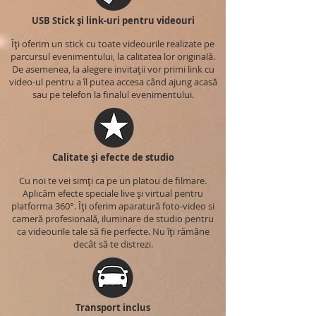
USB Stick și link-uri pentru videouri
Îți oferim un stick cu toate videourile realizate pe
parcursul evenimentului, la calitatea lor originală.
De asemenea, la alegere invitații vor primi link cu
video-ul pentru a îl putea accesa când ajung acasă
sau pe telefon la finalul evenimentului.
Calitate și efecte de studio
Cu noi te vei simți ca pe un platou de filmare.
Aplicăm efecte speciale live și virtual pentru
platforma 360°. Îți oferim aparatură foto-video si
cameră profesională, iluminare de studio pentru
ca videourile tale să fie perfecte. Nu îți rămâne
decât să te distrezi.
Transport inclus