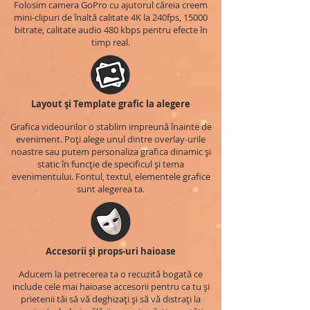
Folosim camera GoPro cu ajutorul căreia creem
mini-clipuri de înaltă calitate 4K la 240fps, 15000
bitrate, calitate audio 480 kbps pentru efecte în
timp real.
Layout și Template grafic la alegere
Grafica videourilor o stablim impreună înainte de
eveniment. Poți alege unul dintre overlay-urile
noastre sau putem personaliza grafica dinamic și
static în funcție de specificul și tema
evenimentului. Fontul, textul, elementele grafice
sunt alegerea ta.
Accesorii și props-uri haioase
Aducem la petrecerea ta o recuzită bogată ce
include cele mai haioase accesorii pentru ca tu și
prietenii tăi să vă deghizați și să vă distrați la