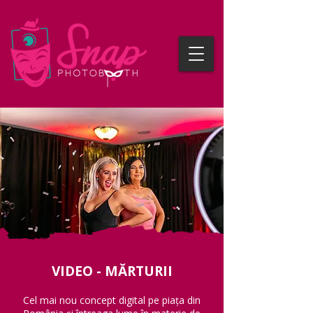
VIDEO - MĂRTURII
Cel mai nou concept digital pe piața din