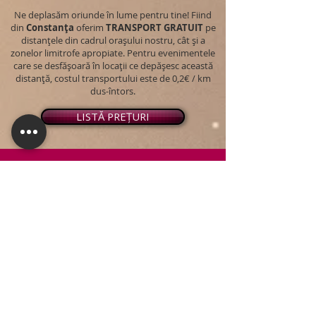
Ne deplasăm oriunde în lume pentru tine! Fiind
din
Constanța
oferim
TRANSPORT
GRATUIT
pe
distanțele din cadrul orașului nostru, cât și a
zonelor limitrofe apropiate. Pentru evenimentele
care se desfășoară în locații ce depășesc această
distanță, costul transportului este de 0,2€ / km
dus-întors.
LISTĂ PREȚURI
© 2026 - Snap PhotoBooth
Toate drepturile sunt rezervate.
CABINĂ FOTO
OGLINDA MAGICĂ
VIDEO BOOTH 360°
PACHETE STANDARD
PACHET PERSONALIZAT