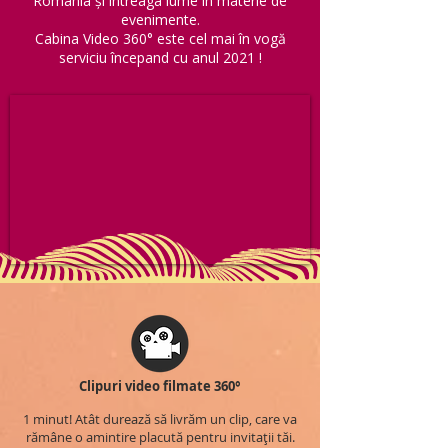
România și întreaga lume în materie de
evenimente.
Cabina Video 360° este cel mai în vogă
serviciu începand cu anul 2021 !
Clipuri video filmate 360°
1 minut! Atât durează să livrăm un clip, care va
rămâne o amintire placută pentru invitații tăi.