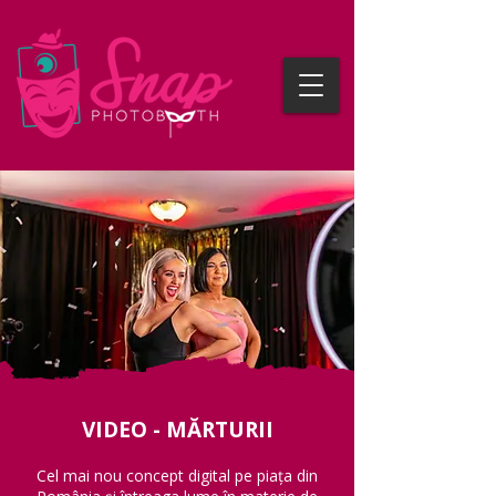
VIDEO - MĂRTURII
Cel mai nou concept digital pe piața din