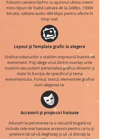
Folosim camera GoPro cu ajutorul căreia creem
mini-clipuri de înaltă calitate 4K la 240fps, 15000
bitrate, calitate audio 480 kbps pentru efecte în
timp real.
Layout și Template grafic la alegere
Grafica videourilor o stablim impreună înainte de
eveniment. Poți alege unul dintre overlay-urile
noastre sau putem personaliza grafica dinamic și
static în funcție de specificul și tema
evenimentului. Fontul, textul, elementele grafice
sunt alegerea ta.
Accesorii și props-uri haioase
Aducem la petrecerea ta o recuzită bogată ce
include cele mai haioase accesorii pentru ca tu și
prietenii tăi să vă deghizați și să vă distrați la