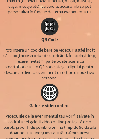
maxim (ochelari, pălării, peruci, măști, mustăți,
căști, mesaje etc). La cerere, accesoriile se pot
personaliza în funcție de tema evenimentului.
QR Code
Poți insera un cod de bare pe videouri astfel încât
să le poți accesa oriunde si oricând. În același timp,
fiecare invitat în parte poate scana cu
smartphone-ul un QR code atașat clipului pentru
descărcare live la eveniment direct pe dispozitivul
personal.
Galerie video online
Videourile de la evenimentul tău vor fi salvate în
cadrul unei galerii video online protejată de o
parolă și vor fi disponibile online timp de 90 de zile
doar pentru tine și invitații tăi. Oferim acest
serviciu pentru că ne pasă de intimitatea ta și ne