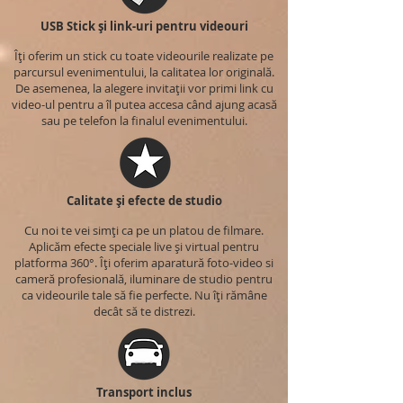
USB Stick și link-uri pentru videouri
Îți oferim un stick cu toate videourile realizate pe
parcursul evenimentului, la calitatea lor originală.
De asemenea, la alegere invitații vor primi link cu
video-ul pentru a îl putea accesa când ajung acasă
sau pe telefon la finalul evenimentului.
Calitate și efecte de studio
Cu noi te vei simți ca pe un platou de filmare.
Aplicăm efecte speciale live și virtual pentru
platforma 360°. Îți oferim aparatură foto-video si
cameră profesională, iluminare de studio pentru
ca videourile tale să fie perfecte. Nu îți rămâne
decât să te distrezi.
Transport inclus