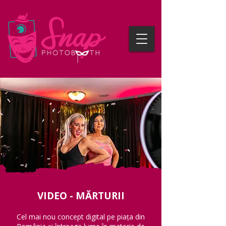
VIDEO - MĂRTURII
Cel mai nou concept digital pe piața din