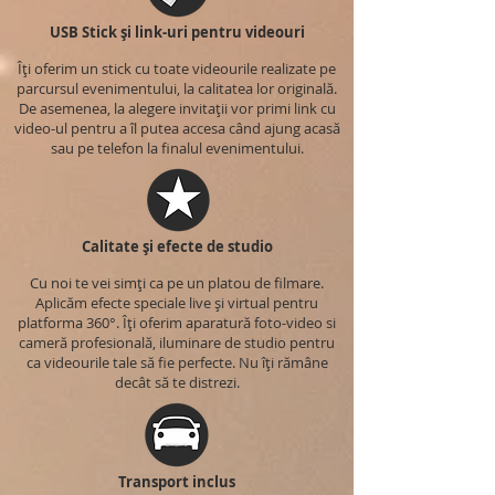
USB Stick și link-uri pentru videouri
Îți oferim un stick cu toate videourile realizate pe
parcursul evenimentului, la calitatea lor originală.
De asemenea, la alegere invitații vor primi link cu
video-ul pentru a îl putea accesa când ajung acasă
sau pe telefon la finalul evenimentului.
Calitate și efecte de studio
Cu noi te vei simți ca pe un platou de filmare.
Aplicăm efecte speciale live și virtual pentru
platforma 360°. Îți oferim aparatură foto-video si
cameră profesională, iluminare de studio pentru
ca videourile tale să fie perfecte. Nu îți rămâne
decât să te distrezi.
Transport inclus