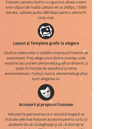
Folosim camera GoPro cu ajutorul căreia creem
mini-clipuri de înaltă calitate 4K la 240fps, 15000
bitrate, calitate audio 480 kbps pentru efecte în
timp real.
Layout și Template grafic la alegere
Grafica videourilor o stablim impreună înainte de
eveniment. Poți alege unul dintre overlay-urile
noastre sau putem personaliza grafica dinamic și
static în funcție de specificul și tema
evenimentului. Fontul, textul, elementele grafice
sunt alegerea ta.
Accesorii și props-uri haioase
Aducem la petrecerea ta o recuzită bogată ce
include cele mai haioase accesorii pentru ca tu și
prietenii tăi să vă deghizați și să vă distrați la