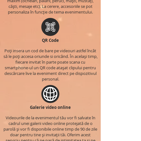
maxim (ochelari, pălării, peruci, măști, mustăți,
căști, mesaje etc). La cerere, accesoriile se pot
personaliza în funcție de tema evenimentului.
QR Code
Poți insera un cod de bare pe videouri astfel încât
să le poți accesa oriunde si oricând. În același timp,
fiecare invitat în parte poate scana cu
smartphone-ul un QR code atașat clipului pentru
descărcare live la eveniment direct pe dispozitivul
personal.
Galerie video online
Videourile de la evenimentul tău vor fi salvate în
cadrul unei galerii video online protejată de o
parolă și vor fi disponibile online timp de 90 de zile
doar pentru tine și invitații tăi. Oferim acest
serviciu pentru că ne pasă de intimitatea ta și ne