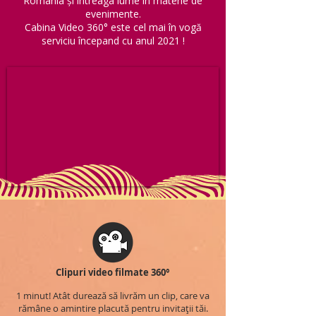
România și întreaga lume în materie de
evenimente.
Cabina Video 360° este cel mai în vogă
serviciu începand cu anul 2021 !
Clipuri video filmate 360°
1 minut! Atât durează să livrăm un clip, care va
rămâne o amintire placută pentru invitații tăi.