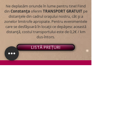
Ne deplasăm oriunde în lume pentru tine! Fiind
din
Constanța
oferim
TRANSPORT
GRATUIT
pe
distanțele din cadrul orașului nostru, cât și a
zonelor limitrofe apropiate. Pentru evenimentele
care se desfășoară în locații ce depășesc această
distanță, costul transportului este de 0,2€ / km
dus-întors.
LISTĂ PREȚURI
© 2026 - Snap PhotoBooth
Toate drepturile sunt rezervate.
CABINĂ FOTO
OGLINDA MAGICĂ
VIDEO BOOTH 360°
PACHETE STANDARD
PACHET PERSONALIZAT