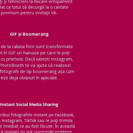
ți și tehnicieni la fiecare echipament
lat ca totul să decurgă la o calitate
premium pentru invitații tăi.
GIF și Boomerang
de la cabina foto sunt transformate
nt în GIF-uri haioase pe care le poți
 cu prietenii.
Dacă iubești Instagram,
PhotoBooth te va ajuta să realizezi
v fotografii de tip boomerang așa cum
ești deja obișnuit în aplicație.
Instant Social Media Sharing
tribui fotografiile instant pe Facebook,
, Instagram, TikTok sau le poți trimite
l imediat ce au fost făcute. În această
 invitații iși pot surprinde prietenii