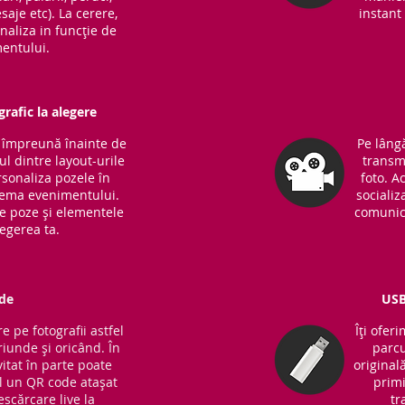
saje etc). La cerere,
instant 
naliza in funcție de
entului.
rafic la alegere
m împreună înainte de
Pe lângă
l dintre layout-urile
transm
sonaliza pozele în
foto. A
 tema evenimentului.
socializ
de poze și elementele
comunic
legerea ta.
de
USB
e pe fotografii astfel
Îți ofer
riunde și oricând. În
parcu
vitat în parte poate
original
 un QR code atașat
primi
escărcare live la
tr