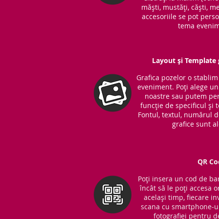
măști, mustăți, căști, me
accesoriile se pot perso
tema evenim
Layout și Template g
Grafica pozelor o stabli
eveniment. Poți alege unu
noastre sau putem per
funcție de specificul și
Fontul, textul, numărul 
grafice sunt a
QR Co
Poți insera un cod de bar
încât să le poți accesa o
același timp, fiecare in
scana cu smartphone-ul
fotografiei pentru d