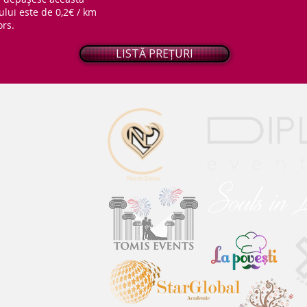
ului este de 0,2€ / km
ors.
LISTĂ PREȚURI