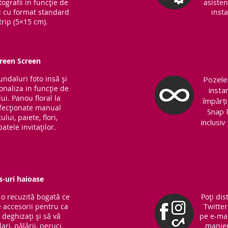
ografii in funcție de
asisten
ri cu format standard
insta
trip (5×15 cm).
Green Screen
fundaluri foto insă și
Pozele 
sonaliza in funcție de
insta
ui. Panou floral la
împărți
nfecționate manual
Snap 
lui, paiete, flori,
inclusi
atele invitaților.
s-uri haioase
o recuzită bogată ce
Poți dis
 accesorii pentru ca
Twitter
ă deghizați și să vă
pe e-mai
ari, pălării, peruci,
manieră