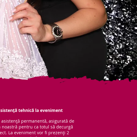
sistență tehnică la eveniment
 asistență per
manentă, asigurată de
 noastră pentru ca totul să decurgă
ect. La eveniment vor fi prezenți 2