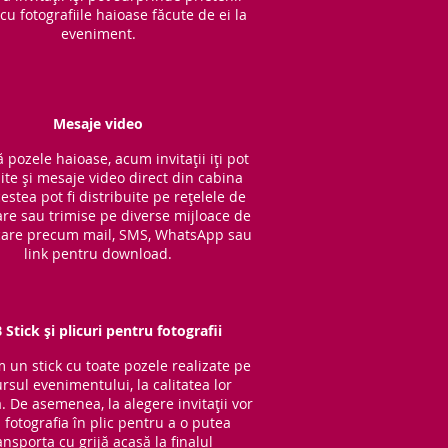
cu fotografiile haioase făcute de ei la
eveniment.
Mesaje video
 pozele haioase, acum invitații iți pot
ite și mesaje video direct din cabina
cestea pot fi distribuite pe rețelele de
are sau trimise pe diverse mijloace de
are precum mail, SMS, WhatsApp sau
link pentru download.
 Stick și plicuri pentru fotografii
im un stick cu to
ate pozele realizate pe
rsul evenimentului, la calitatea lor
ă. De asemenea, la alegere invitații vor
 fotografia în plic pentru a o putea
ansporta cu grijă acasă la finalul