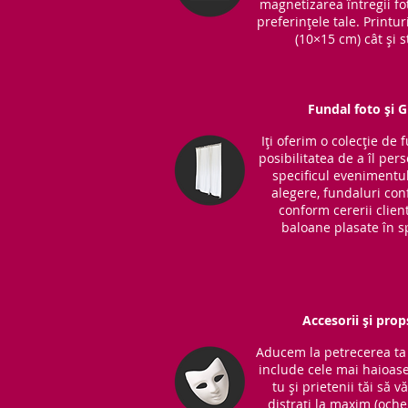
magnetizarea întregii fot
preferințele tale. Printu
(10×15 cm) cât și s
Fundal foto și 
Iți oferim o colecție de 
posibilitatea de a îl per
specificul evenimentul
alegere, fundaluri co
conform cererii clientu
baloane plasate în sp
Accesorii și prop
Aducem la petrecerea ta 
include cele mai haioase
tu și prietenii tăi să v
distrați la maxim (ochel