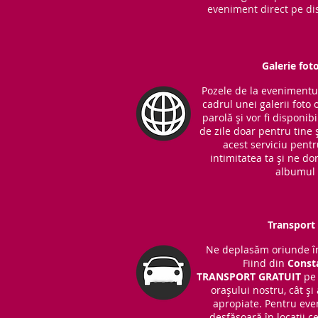
eveniment direct pe dis
Galerie fot
Pozele de la evenimentul 
cadrul unei galerii foto 
parolă și vor fi disponib
de zile doar pentru tine ș
acest serviciu pent
intimitatea ta și ne do
albumul 
Transport 
Ne deplasăm oriunde în
Fiind din
Const
TRANSPORT
GRATUIT
pe 
orașului nostru, cât și
apropiate. Pentru eve
desfășoară în locații 