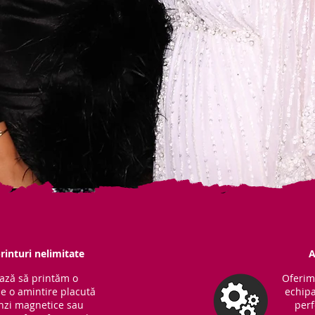
rinturi nelimitate
A
ază să printăm o
Oferim
ne o amintire placută
echipa
Benzi magnetice sau
perf