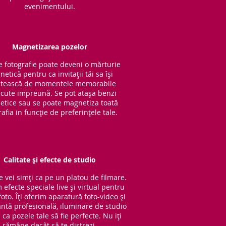
evenimentului.
Magnetizarea pozelor
e fotografie poate deveni o mărturie
etică pentru ca invitații tăi sa își
tească de momentele memorabile
cute impreună. Se pot atașa benzi
tice sau se poate magnetiza toată
rafia in funcție de preferințele tale.
Calitate și efecte de studio
e vei simți ca pe un platou de filmare.
 efecte speciale live și virtual pentru
oto. Îți oferim aparatură foto-video și
ntă profesională, iluminare de studio
ca pozele tale să fie perfecte. Nu iți
rămâne decât să te distrezi.