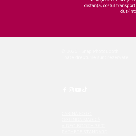
distanță, costul transport
dus-înt
© 2026 - Snap PhotoBooth
Toate drepturile sunt rezervate.
CABINĂ FOTO
OGLINDA MAGICĂ
VIDEO BOOTH 360°
PACHETE STANDARD