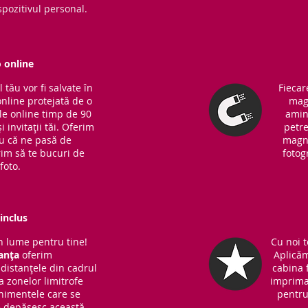
pozitivul personal.
o online
tău vor fi salvate în
Fiecar
online protejată de o
magn
ile online timp de 90
amin
i invitații tăi. Oferim
petre
ru că ne pasă de
magne
rim să te bucuri de
fotog
foto.
inclus
 lume pentru tine!
Cu noi t
anța
oferim
Aplicăm
distanțele din cadrul
cabina f
 a zonelor limitrofe
imprima
nimentele care se
pentru 
ce depășesc această