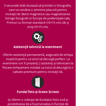
5 secunde! Atât durează să printăm o fotografie,
care va ramâne o amintire placută pentru
invitații tăi. Benzi magnetice sau magnetizarea
întregii fotografii in funcție de preferințele tale.
Printuri cu format standard (10×15 cm) cât și
strip (5×15 cm).
Asistență tehnică la eveniment
Oferim asistență per
manentă, asigurată de echipa
noastră pentru ca totul să decurgă perfect. La
eveniment vor fi prezenți 2 asistenți și tehnicieni la
fiecare echipament instalat ca totul să decurgă la o
calitate premium pentru invitații tăi.
Fundal foto și Green Screen
Iți oferim o colecție de fundaluri foto insă și
posibilitatea de a îl personaliza in funcție de