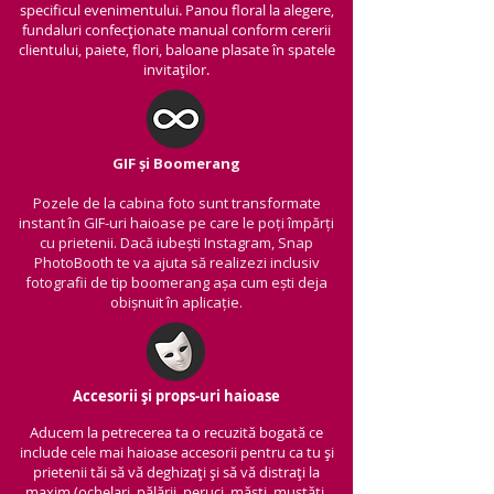
specificul evenimentului. Panou floral la alegere,
fundaluri confecționate manual conform cererii
clientului, paiete, flori, baloane plasate în spatele
invitaților.
GIF și Boomerang
Pozele de la cabina foto sunt transformate
instant în GIF-uri haioase pe care le poți împărți
cu prietenii.
Dacă iubești Instagram, Snap
PhotoBooth te va ajuta să realizezi inclusiv
fotografii de tip boomerang așa cum ești deja
obișnuit în aplicație.
Accesorii și props-uri haioase
Aducem la petrecerea ta o recuzită bogată ce
include cele mai haioase accesorii pentru ca tu și
prietenii tăi să vă deghizați și să vă distrați la
maxim (ochelari, pălării, peruci, măști, mustăți,