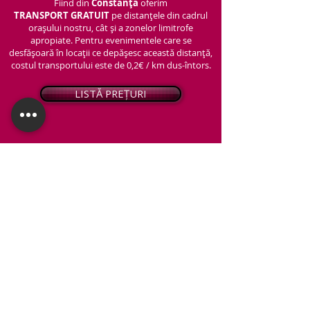
Fiind din
Constanța
oferim
TRANSPORT
GRATUIT
pe distanțele din cadrul
orașului nostru, cât și a zonelor limitrofe
apropiate. Pentru evenimentele care se
desfășoară în locații ce depășesc această distanță,
costul transportului este de 0,2€ / km dus-întors.
LISTĂ PREȚURI
© 2026 - Snap PhotoBooth
Toate drepturile sunt rezervate.
CABINĂ FOTO
OGLINDA MAGICĂ
VIDEO BOOTH 360°
PACHETE STANDARD
PACHET PERSONALIZAT
ARTIFICII ȘI FUM GREU
Protecția datelor personale