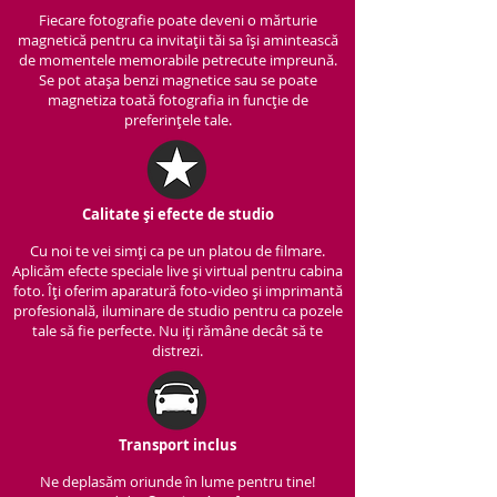
Fiecare fotografie poate deveni o mărturie
magnetică pentru ca invitații tăi sa își amintească
de momentele memorabile petrecute impreună.
Se pot atașa benzi magnetice sau se poate
magnetiza toată fotografia in funcție de
preferințele tale.
Calitate și efecte de studio
Cu noi te vei simți ca pe un platou de filmare.
Aplicăm efecte speciale live și virtual pentru cabina
foto. Îți oferim aparatură foto-video și imprimantă
profesională, iluminare de studio pentru ca pozele
tale să fie perfecte. Nu iți rămâne decât să te
distrezi.
Transport inclus
Ne deplasăm oriunde în lume pentru tine!