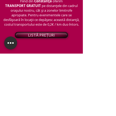
Fiind din
Constanța
oferim
TRANSPORT
GRATUIT
pe distanțele din cadrul
orașului nostru, cât și a zonelor limitrofe
apropiate. Pentru evenimentele care se
desfășoară în locații ce depășesc această distanță,
costul transportului este de 0,2€ / km dus-întors.
LISTĂ PREȚURI
© 2026 - Snap PhotoBooth
Toate drepturile sunt rezervate.
CABINĂ FOTO
OGLINDA MAGICĂ
VIDEO BOOTH 360°
PACHETE STANDARD
PACHET PERSONALIZAT
ARTIFICII ȘI FUM GREU
Protecția datelor personale