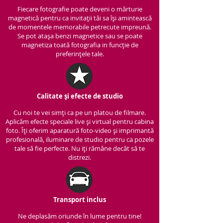
Fiecare fotografie poate deveni o mărturie
magnetică pentru ca invitații tăi sa își amintească
de momentele memorabile petrecute impreună.
Se pot atașa benzi magnetice sau se poate
magnetiza toată fotografia in funcție de
preferințele tale.
Calitate și efecte de studio
Cu noi te vei simți ca pe un platou de filmare.
Aplicăm efecte speciale live și virtual pentru cabina
foto. Îți oferim aparatură foto-video și imprimantă
profesională, iluminare de studio pentru ca pozele
tale să fie perfecte. Nu iți rămâne decât să te
distrezi.
Transport inclus
Ne deplasăm oriunde în lume pentru tine!