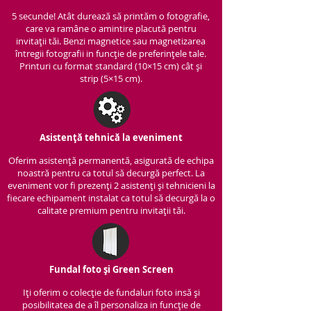
5 secunde! Atât durează să printăm o fotografie,
care va ramâne o amintire placută pentru
invitații tăi. Benzi magnetice sau magnetizarea
întregii fotografii in funcție de preferințele tale.
Printuri cu format standard (10×15 cm) cât și
strip (5×15 cm).
Asistență tehnică la eveniment
Oferim asistență per
manentă, asigurată de echipa
noastră pentru ca totul să decurgă perfect. La
eveniment vor fi prezenți 2 asistenți și tehnicieni la
fiecare echipament instalat ca totul să decurgă la o
calitate premium pentru invitații tăi.
Fundal foto și Green Screen
Iți oferim o colecție de fundaluri foto insă și
posibilitatea de a îl personaliza in funcție de