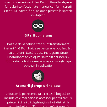
specificul evenimentului. Panou floral la alegere,
fundaluri confecționate manual conform cererii
clientului, paiete, flori, baloane plasate în spatele
invitaților.
GIF și Boomerang
Pozele de la cabina foto sunt transformate
instant în GIF-uri haioase pe care le poți împărți
cu prietenii.
Dacă iubești Instagram, Snap
PhotoBooth te va ajuta să realizezi inclusiv
fotografii de tip boomerang așa cum ești deja
obișnuit în aplicație.
Accesorii și props-uri haioase
Aducem la petrecerea ta o recuzită bogată ce
include cele mai haioase accesorii pentru ca tu și
prietenii tăi să vă deghizați și să vă distrați la
maxim (ochelari, pălării, peruci, măști, mustăți,