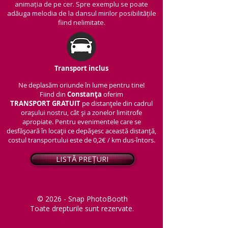
animația de pe cer. Spre exemplu se poate
adăuga melodia de la dansul mirilor posibilitățile
fiind nelimitate.
Transport inclus
Ne deplasăm oriunde în lume pentru tine!
Fiind din
Constanța
oferim
TRANSPORT
GRATUIT
pe distanțele din cadrul
orașului nostru, cât și a zonelor limitrofe
apropiate. Pentru evenimentele care se
desfășoară în locații ce depășesc această distanță,
costul transportului este de 0,2€ / km dus-întors.
LISTĂ PREȚURI
© 2026 - Snap PhotoBooth
Toate drepturile sunt rezervate.