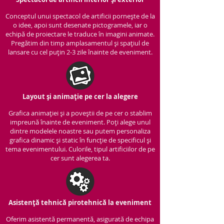
Conceptul unui spectacol de artificii pornește de la
o idee, apoi sunt desenate pictogramele, iar o
echipă de proiectare le traduce în imagini animate.
Pregătim din timp amplasamentul și spațiul de
lansare cu cel puțin 2-3 zile înainte de eveniment.
Layout și animație pe cer la alegere
Grafica animației și a poveștii de pe cer o stablim
impreună înainte de eveniment. Poți alege unul
dintre modelele noastre sau putem personaliza
grafica dinamic și static în funcție de specificul și
tema evenimentului. Culorile, tipul artificiilor de pe
cer sunt alegerea ta.
Asistență tehnică pirotehnică la eveniment
Oferim asistentă permanentă, asigurată de echipa